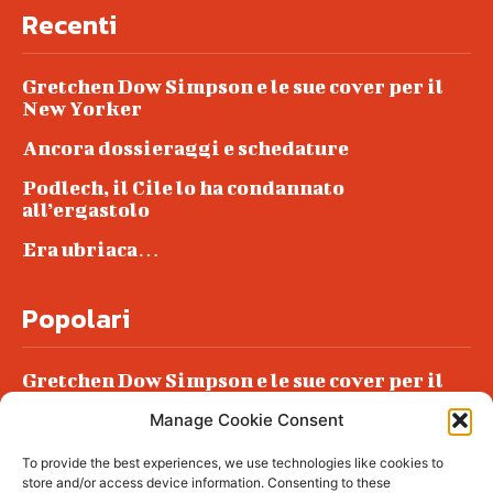
Recenti
Gretchen Dow Simpson e le sue cover per il
New Yorker
Ancora dossieraggi e schedature
Podlech, il Cile lo ha condannato
all’ergastolo
Era ubriaca…
Popolari
Gretchen Dow Simpson e le sue cover per il
New Yorker
Manage Cookie Consent
Ancora dossieraggi e schedature
To provide the best experiences, we use technologies like cookies to
Podlech, il Cile lo ha condannato
store and/or access device information. Consenting to these