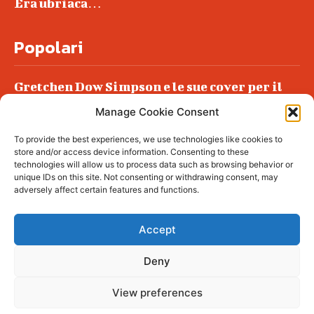
Era ubriaca…
Popolari
Gretchen Dow Simpson e le sue cover per il
New Yorker
Manage Cookie Consent
Ancora dossieraggi e schedature
To provide the best experiences, we use technologies like cookies to
Podlech, il Cile lo ha condannato
store and/or access device information. Consenting to these
all’ergastolo
technologies will allow us to process data such as browsing behavior or
unique IDs on this site. Not consenting or withdrawing consent, may
Era ubriaca…
adversely affect certain features and functions.
Accept
Deny
© tagDiv - All rights reserved. Made with
Newspaper Theme. Center Magazine is our
complete News Portal about living, lifestyle,
View preferences
fashion and wellness. Take your time and
immerse yourself in this amazing