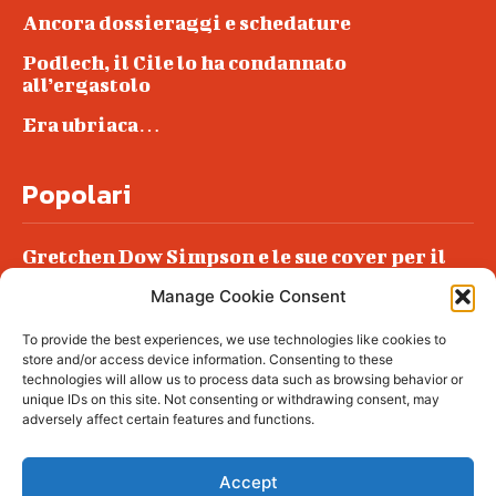
Ancora dossieraggi e schedature
Podlech, il Cile lo ha condannato
all’ergastolo
Era ubriaca…
Popolari
Gretchen Dow Simpson e le sue cover per il
New Yorker
Manage Cookie Consent
Ancora dossieraggi e schedature
To provide the best experiences, we use technologies like cookies to
Podlech, il Cile lo ha condannato
store and/or access device information. Consenting to these
all’ergastolo
technologies will allow us to process data such as browsing behavior or
unique IDs on this site. Not consenting or withdrawing consent, may
Era ubriaca…
adversely affect certain features and functions.
Accept