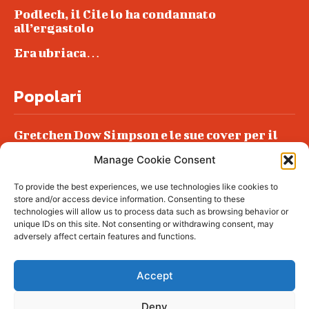
Podlech, il Cile lo ha condannato
all’ergastolo
Era ubriaca…
Popolari
Gretchen Dow Simpson e le sue cover per il
New Yorker
Manage Cookie Consent
Ancora dossieraggi e schedature
To provide the best experiences, we use technologies like cookies to
Podlech, il Cile lo ha condannato
store and/or access device information. Consenting to these
all’ergastolo
technologies will allow us to process data such as browsing behavior or
unique IDs on this site. Not consenting or withdrawing consent, may
Era ubriaca…
adversely affect certain features and functions.
Accept
Deny