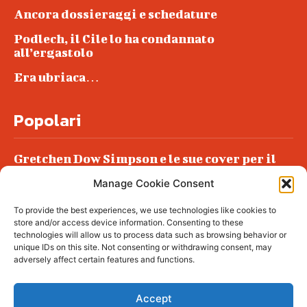
Ancora dossieraggi e schedature
Podlech, il Cile lo ha condannato
all’ergastolo
Era ubriaca…
Popolari
Gretchen Dow Simpson e le sue cover per il
New Yorker
Manage Cookie Consent
Ancora dossieraggi e schedature
To provide the best experiences, we use technologies like cookies to
Podlech, il Cile lo ha condannato
store and/or access device information. Consenting to these
all’ergastolo
technologies will allow us to process data such as browsing behavior or
unique IDs on this site. Not consenting or withdrawing consent, may
Era ubriaca…
adversely affect certain features and functions.
Accept