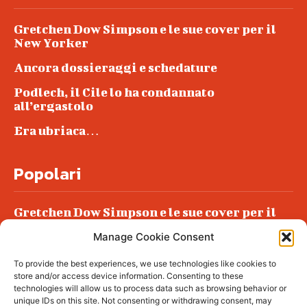
Gretchen Dow Simpson e le sue cover per il
New Yorker
Ancora dossieraggi e schedature
Podlech, il Cile lo ha condannato
all’ergastolo
Era ubriaca…
Popolari
Gretchen Dow Simpson e le sue cover per il
New Yorker
Manage Cookie Consent
Ancora dossieraggi e schedature
To provide the best experiences, we use technologies like cookies to
Podlech, il Cile lo ha condannato
store and/or access device information. Consenting to these
all’ergastolo
technologies will allow us to process data such as browsing behavior or
unique IDs on this site. Not consenting or withdrawing consent, may