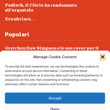
Podlech, il Cile lo ha condannato
all’ergastolo
Era ubriaca…
Popolari
Gretchen Dow Simpson e le sue cover per il
New Yorker
Manage Cookie Consent
Ancora dossieraggi e schedature
To provide the best experiences, we use technologies like cookies to
Podlech, il Cile lo ha condannato
store and/or access device information. Consenting to these
all’ergastolo
technologies will allow us to process data such as browsing behavior or
unique IDs on this site. Not consenting or withdrawing consent, may
Era ubriaca…
adversely affect certain features and functions.
Accept
Deny