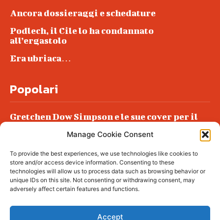
Ancora dossieraggi e schedature
Podlech, il Cile lo ha condannato
all’ergastolo
Era ubriaca…
Popolari
Gretchen Dow Simpson e le sue cover per il
New Yorker
Manage Cookie Consent
Ancora dossieraggi e schedature
To provide the best experiences, we use technologies like cookies to
Podlech, il Cile lo ha condannato
store and/or access device information. Consenting to these
all’ergastolo
technologies will allow us to process data such as browsing behavior or
unique IDs on this site. Not consenting or withdrawing consent, may
Era ubriaca…
adversely affect certain features and functions.
Accept