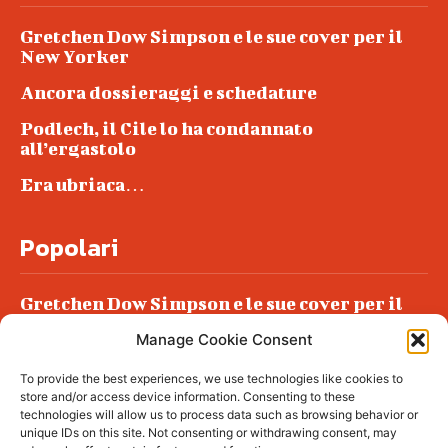
Gretchen Dow Simpson e le sue cover per il
New Yorker
Ancora dossieraggi e schedature
Podlech, il Cile lo ha condannato
all’ergastolo
Era ubriaca…
Popolari
Gretchen Dow Simpson e le sue cover per il
New Yorker
Manage Cookie Consent
Ancora dossieraggi e schedature
To provide the best experiences, we use technologies like cookies to
Podlech, il Cile lo ha condannato
store and/or access device information. Consenting to these
all’ergastolo
technologies will allow us to process data such as browsing behavior or
unique IDs on this site. Not consenting or withdrawing consent, may