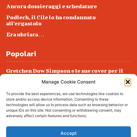
Ancora dossieraggi e schedature
Podlech, il Cile lo ha condannato
all’ergastolo
Era ubriaca…
Popolari
Gretchen Dow Simpson e le sue cover per il
New Yorker
Manage Cookie Consent
Ancora dossieraggi e schedature
To provide the best experiences, we use technologies like cookies to
Podlech, il Cile lo ha condannato
store and/or access device information. Consenting to these
all’ergastolo
technologies will allow us to process data such as browsing behavior or
unique IDs on this site. Not consenting or withdrawing consent, may
Era ubriaca…
adversely affect certain features and functions.
Accept