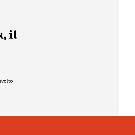
, il
svolto