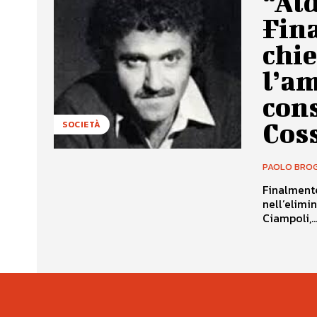
“Al
Fin
chie
l’am
cons
Cos
SOCIETÀ
PAOLO BROG
Finalmente
nell’elimi
Ciampoli,..