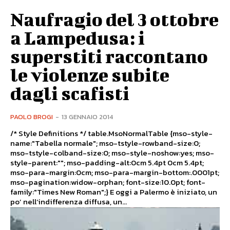
Naufragio del 3 ottobre
a Lampedusa: i
superstiti raccontano
le violenze subite
dagli scafisti
PAOLO BROGI
-
13 GENNAIO 2014
/* Style Definitions */ table.MsoNormalTable {mso-style-
name:"Tabella normale"; mso-tstyle-rowband-size:0;
mso-tstyle-colband-size:0; mso-style-noshow:yes; mso-
style-parent:""; mso-padding-alt:0cm 5.4pt 0cm 5.4pt;
mso-para-margin:0cm; mso-para-margin-bottom:.0001pt;
mso-pagination:widow-orphan; font-size:10.0pt; font-
family:"Times New Roman";} E oggi a Palermo è iniziato, un
po’ nell’indifferenza diffusa, un...