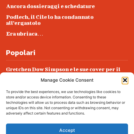
Ancora dossieraggi e schedature
Podlech, il Cile lo ha condannato
all’ergastolo
Era ubriaca…
Popolari
Gretchen Dow Simpson e le sue cover per il
New Yorker
Manage Cookie Consent
Ancora dossieraggi e schedature
To provide the best experiences, we use technologies like cookies to
Podlech, il Cile lo ha condannato
store and/or access device information. Consenting to these
all’ergastolo
technologies will allow us to process data such as browsing behavior or
unique IDs on this site. Not consenting or withdrawing consent, may
Era ubriaca…
adversely affect certain features and functions.
Accept