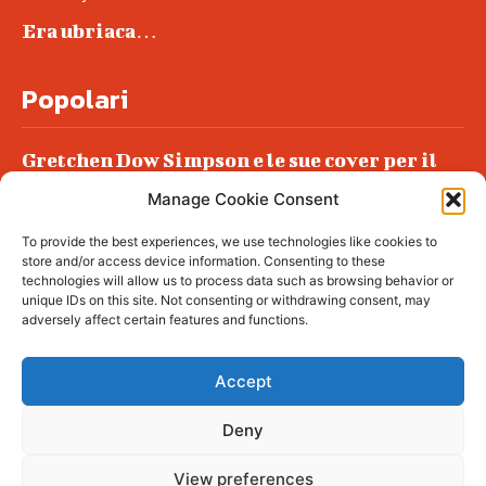
Era ubriaca…
Popolari
Gretchen Dow Simpson e le sue cover per il
New Yorker
Manage Cookie Consent
Ancora dossieraggi e schedature
To provide the best experiences, we use technologies like cookies to
Podlech, il Cile lo ha condannato
store and/or access device information. Consenting to these
all’ergastolo
technologies will allow us to process data such as browsing behavior or
unique IDs on this site. Not consenting or withdrawing consent, may
Era ubriaca…
adversely affect certain features and functions.
Accept
Deny
© tagDiv - All rights reserved. Made with
Newspaper Theme. Center Magazine is our
complete News Portal about living, lifestyle,
View preferences