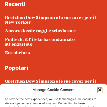
Recenti
Gretchen Dow Simpson e le sue cover per il
New Yorker
Ancora dossieraggi e schedature
Podlech, il Cile lo ha condannato
all’ergastolo
Era ubriaca…
Popolari
Gretchen Dow Simpson e le sue cover per il
New Yorker
Manage Cookie Consent
Ancora dossieraggi e schedature
To provide the best experiences, we use technologies like cookies to
Podlech, il Cile lo ha condannato
store and/or access device information. Consenting to these