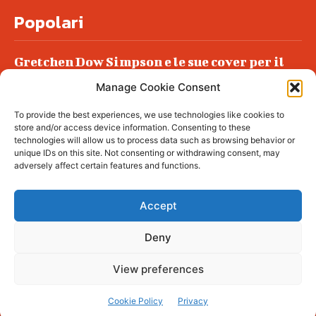
Popolari
Gretchen Dow Simpson e le sue cover per il
New Yorker
Manage Cookie Consent
Ancora dossieraggi e schedature
To provide the best experiences, we use technologies like cookies to
Podlech, il Cile lo ha condannato
store and/or access device information. Consenting to these
all’ergastolo
technologies will allow us to process data such as browsing behavior or
unique IDs on this site. Not consenting or withdrawing consent, may
Era ubriaca…
adversely affect certain features and functions.
Accept
Deny
© tagDiv - All rights reserved. Made with
Newspaper Theme. Center Magazine is our
complete News Portal about living, lifestyle,
View preferences
fashion and wellness. Take your time and
immerse yourself in this amazing
experience!
Cookie Policy
Privacy