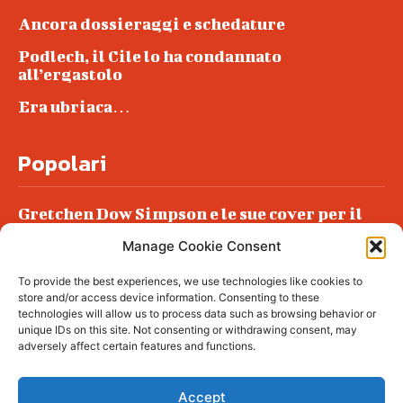
Ancora dossieraggi e schedature
Podlech, il Cile lo ha condannato
all’ergastolo
Era ubriaca…
Popolari
Gretchen Dow Simpson e le sue cover per il
New Yorker
Manage Cookie Consent
Ancora dossieraggi e schedature
To provide the best experiences, we use technologies like cookies to
Podlech, il Cile lo ha condannato
store and/or access device information. Consenting to these
all’ergastolo
technologies will allow us to process data such as browsing behavior or
unique IDs on this site. Not consenting or withdrawing consent, may
Era ubriaca…
adversely affect certain features and functions.
Accept