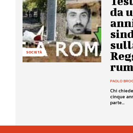
Tes
da u
ann
sin
sul
Regg
SOCIETÀ
rume
PAOLO BROG
Chi chied
cinque ann
parte...