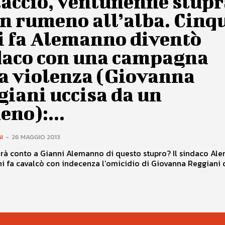
taccio, ventunenne stupr
n rumeno all’alba. Cinq
i fa Alemanno diventò
daco con una campagna
la violenza (Giovanna
iani uccisa da un
no):...
I
-
26 MAGGIO 2013
erà conto a Gianni Alemanno di questo stupro? Il sindaco Al
i fa cavalcò con indecenza l’omicidio di Giovanna Reggiani 