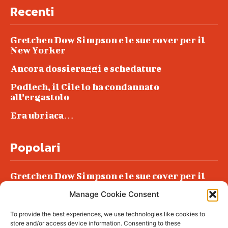
Recenti
Gretchen Dow Simpson e le sue cover per il
New Yorker
Ancora dossieraggi e schedature
Podlech, il Cile lo ha condannato
all’ergastolo
Era ubriaca…
Popolari
Gretchen Dow Simpson e le sue cover per il
New Yorker
Manage Cookie Consent
Ancora dossieraggi e schedature
To provide the best experiences, we use technologies like cookies to
Podlech, il Cile lo ha condannato
store and/or access device information. Consenting to these