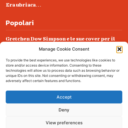
Era ubriaca…
Popolari
Gretchen Dow Simpson e le sue cover per il
New Yorker
Manage Cookie Consent
Ancora dossieraggi e schedature
To provide the best experiences, we use technologies like cookies to
Podlech, il Cile lo ha condannato
store and/or access device information. Consenting to these
all’ergastolo
technologies will allow us to process data such as browsing behavior or
unique IDs on this site. Not consenting or withdrawing consent, may
Era ubriaca…
adversely affect certain features and functions.
Accept
Deny
© tagDiv - All rights reserved. Made with
Newspaper Theme. Center Magazine is our
complete News Portal about living, lifestyle,
View preferences
fashion and wellness. Take your time and