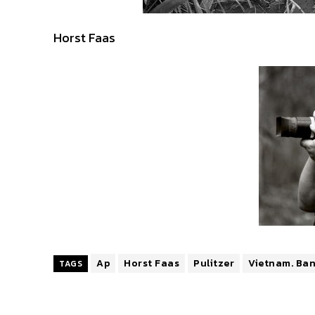
Horst Faas
Ap
Horst Faas
Pulitzer
Vietnam. Ba
TAGS