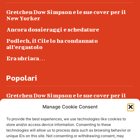
Gretchen Dow Simpson e le sue cover per il
New Yorker
Ancora dossieraggi e schedature
Podlech, il Cile lo ha condannato
all’ergastolo
Era ubriaca…
Popolari
Gretchen Dow Simpson e le sue cover per il
New Yorker
Manage Cookie Consent
Ancora dossieraggi e schedature
To provide the best experiences, we use technologies like cookies to
Podlech, il Cile lo ha condannato
store and/or access device information. Consenting to these
all’ergastolo
technologies will allow us to process data such as browsing behavior or
unique IDs on this site. Not consenting or withdrawing consent, may