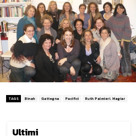
TAGS
Binah
Gattegna
Pacifici
Ruth Palmieri. Magiar
Ultimi