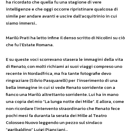
ha ricordato che quella fu una stagione di vere
intelligenze e che oggi occorre ripristinare qualcosa di
simile per andare avanti e uscire dall’acquitrinio in cui
siamo immersi..
Marilù Prati ha letto infine il denso scritto di Nicolini su ciò
che fu l’Estate Romana.
E su queste voci scorrevano stasera le immagini della vita
di Renato, con molti richiami ai suoi viaggi compreso uno
recente in Nordadfrica, ma fra tante fotografie devo
ringraziare (Silvio Pasquarelli) per l’inserimento di una
bella immagine in cui si vede Renato sorridente con a
fianco una Marilù altrettanto sorridente. Lui ha in mano
una copia del mio “La lunga notte dei Mille”. E allora, come
non ricordare l’intervento straordinario che Renato fece
pochi mesi fa duranta la serata dei Mille al Teatro
Colosseo Nuovo leggendo un pezzo sul sindaco
“garibaldino” Luigi Pianciani…