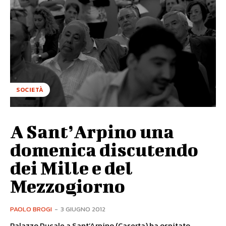
SOCIETÀ
A Sant’Arpino una
domenica discutendo
dei Mille e del
Mezzogiorno
PAOLO BROGI
-
3 GIUGNO 2012
Palazzo Ducale a Sant’Arpino (Caserta) ha ospitato