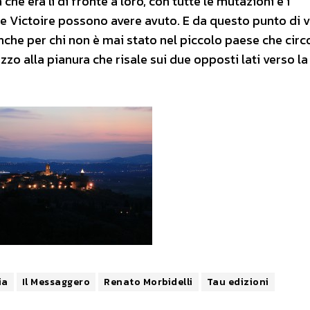
che era lì di fronte a loro, con tutte le mutazioni e i
e Victoire possono avere avuto. E da questo punto di vi
nche per chi non è mai stato nel piccolo paese che cir
 alla pianura che risale sui due opposti lati verso la 
ia
Il Messaggero
Renato Morbidelli
Tau edizioni