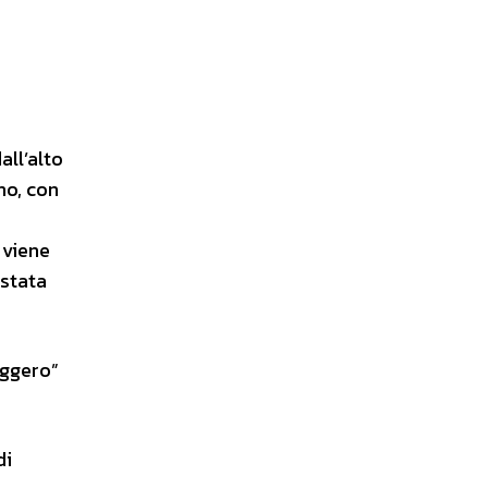
all’alto
rno, con
 viene
 stata
aggero”
di