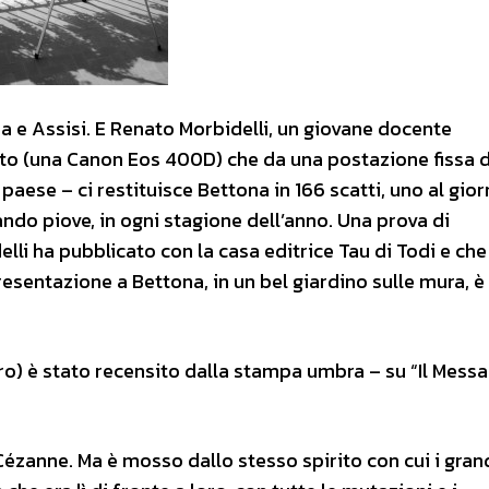
a e Assisi. E Renato Morbidelli, un giovane docente
tto (una Canon Eos 400D) che da una postazione fissa d
l paese – ci restituisce Bettona in 166 scatti, uno al gio
quando piove, in ogni stagione dell’anno. Una prova di
li ha pubblicato con la casa editrice Tau di Todi e che
esentazione a Bettona, in un bel giardino sulle mura, è
 euro) è stato recensito dalla stampa umbra – su “Il Mess
ézanne. Ma è mosso dallo stesso spirito con cui i gran