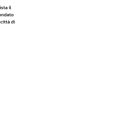
sta il
condato
città di