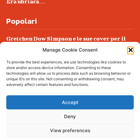
Era ubriaca…
Popolari
Gretchen Dow Simpson e le sue cover per il
New Yorker
Manage Cookie Consent
Ancora dossieraggi e schedature
To provide the best experiences, we use technologies like cookies to
Podlech, il Cile lo ha condannato
store and/or access device information. Consenting to these
all’ergastolo
technologies will allow us to process data such as browsing behavior or
unique IDs on this site. Not consenting or withdrawing consent, may
Era ubriaca…
adversely affect certain features and functions.
Accept
Deny
© tagDiv - All rights reserved. Made with
Newspaper Theme. Center Magazine is our
complete News Portal about living, lifestyle,
View preferences
fashion and wellness. Take your time and
immerse yourself in this amazing