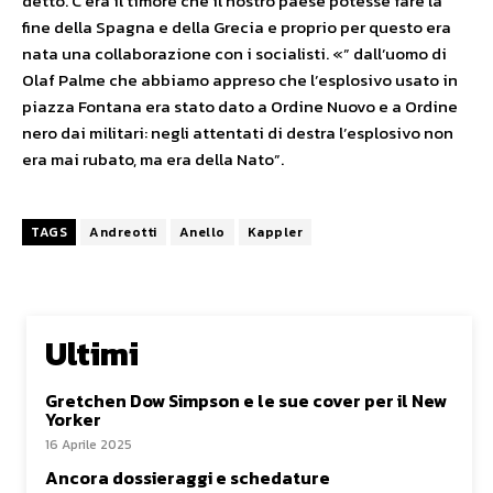
detto. C’era il timore che il nostro paese potesse fare la
fine della Spagna e della Grecia e proprio per questo era
nata una collaborazione con i socialisti. «” dall’uomo di
Olaf Palme che abbiamo appreso che l’esplosivo usato in
piazza Fontana era stato dato a Ordine Nuovo e a Ordine
nero dai militari: negli attentati di destra l’esplosivo non
era mai rubato, ma era della Nato”.
TAGS
Andreotti
Anello
Kappler
Ultimi
Gretchen Dow Simpson e le sue cover per il New
Yorker
16 Aprile 2025
Ancora dossieraggi e schedature