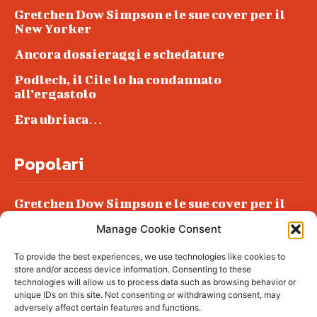
Gretchen Dow Simpson e le sue cover per il
New Yorker
Ancora dossieraggi e schedature
Podlech, il Cile lo ha condannato
all’ergastolo
Era ubriaca…
Popolari
Gretchen Dow Simpson e le sue cover per il
New Yorker
Manage Cookie Consent
Ancora dossieraggi e schedature
To provide the best experiences, we use technologies like cookies to
Podlech, il Cile lo ha condannato
store and/or access device information. Consenting to these
all’ergastolo
technologies will allow us to process data such as browsing behavior or
unique IDs on this site. Not consenting or withdrawing consent, may
Era ubriaca…
adversely affect certain features and functions.