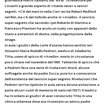
giornalista Marco Sassano, dal ’69 al ’78 redattore per
L’Avanti e grande esperto di «trame nere» e servizi
segreti. «C’è del marcio nella Cia» recita Robert Redford
nel film, ma c’è del torbido anche in «Anello», il servizio
super segreto che secondo i pm Roberto Di Martino e
Francesco Piantoni ha avuto un ruolo, con apparati dello
Stato e estremisti di destra, nella progettazione della
strage.
In aula i giudici della corte d’assise hanno sentito ieri
Giovanni Maria Rodolfo Pedroni, medico di Adalberto
Titta, uomo di spicco di «Anello», morto in circostanze
poco chiare nel novembre del 1981. Talmente di spicco che
a Pedroni fece una serie di rivelazioni shock, alcune
suffragate anche da padre Zucca, pure lui a conoscenza
dell’esistenza del servizio super segreto. Rivelazioni che
Pedroni ieri ha ripetuto in aula senza alcuna esitazione, a
parte alcuni vuoti di memoria (è nato nel 1927). Il medico
ha ricordato ai giudici di aver conosciuto Titta in una
clinica milanese dove era ricoverato un amico, padre