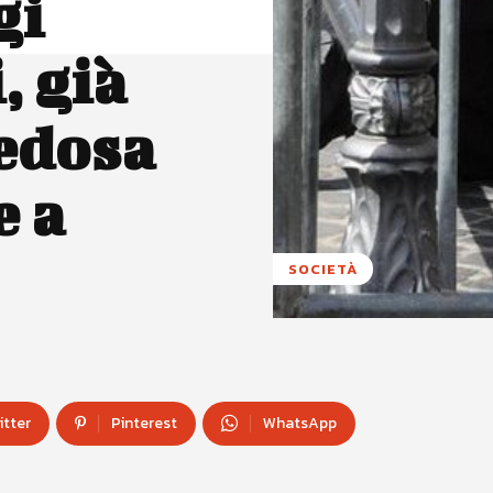
gi
, già
edosa
e a
SOCIETÀ
itter
Pinterest
WhatsApp