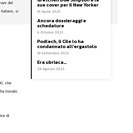
mani del
sue cover per il New Yorker
italiano, si
16 Aprile 2025
Ancora dossieraggi e
schedature
6 Ottobre 2023
Podlech, il Cile lo ha
condannato all’ergastolo
18 Settembre 2023
Era ubriaca…
29 Agosto 2023
ti, che
 ha trovato
ive di