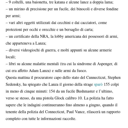
– 9 coltelli, una baionetta, tre katana e alcune lance a doppia lama;
– un mirino di precisione per un fucile, dei binocoli e diverse fondine
per armi;
– vari altri oggetti utilizzati dai cecchini e dai cacciatori, come
protezioni per occhi e orecchie e un bersaglio di carta;
– un certificato della NRA, la lobby americana dei possessori di armi,
che apparteneva a Lanza;
– diversi videogiochi di guerra, e molti appunti su alcune armerie
locali;
– libri su alcune malattie mentali (tra cui la sindrome di Aspenger, di
cui era affetto Adam Lanza) e sulle armi da fuoco.
Questa mattina il procuratore capo dello stato del Cunnecticut, Stephen
Sedensky, ha spiegato che Lanza il giorno della strage
sparò
155 colpi
in meno di cinque minuti: 154 da un fucile Bushmaster e l’ultimo,
verso se stesso, da una pistola Glock calibro 10. La polizia ha fatto
sapere che le indagini continueranno fino almeno a giugno, quando il
tenente della polizia del Connecticut, Paul Vance, rilascerà un rapporto
completo con tutte le informazioni raccolte.