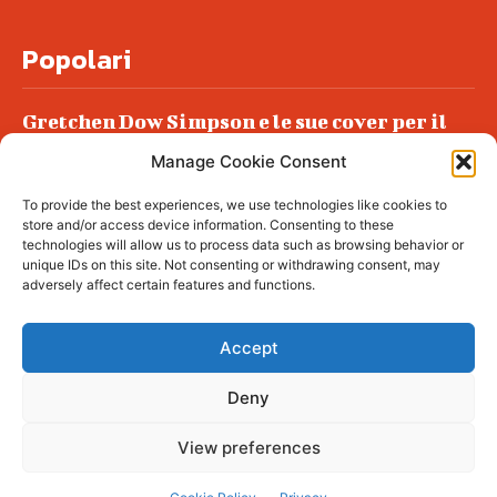
Popolari
Gretchen Dow Simpson e le sue cover per il
New Yorker
Manage Cookie Consent
Ancora dossieraggi e schedature
To provide the best experiences, we use technologies like cookies to
Podlech, il Cile lo ha condannato
store and/or access device information. Consenting to these
all’ergastolo
technologies will allow us to process data such as browsing behavior or
unique IDs on this site. Not consenting or withdrawing consent, may
Era ubriaca…
adversely affect certain features and functions.
Accept
Deny
© tagDiv - All rights reserved. Made with
Newspaper Theme. Center Magazine is our
complete News Portal about living, lifestyle,
View preferences
fashion and wellness. Take your time and
immerse yourself in this amazing
experience!