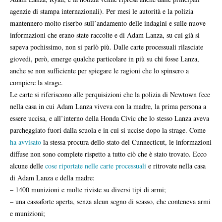
agenzie di stampa internazionali). Per mesi le autorità e la polizia
mantennero molto riserbo sull’andamento delle indagini e sulle nuove
informazioni che erano state raccolte e di Adam Lanza, su cui già si
sapeva pochissimo, non si parlò più. Dalle carte processuali rilasciate
giovedì, però, emerge qualche particolare in più su chi fosse Lanza,
anche se non sufficiente per spiegare le ragioni che lo spinsero a
compiere la strage.
Le carte si riferiscono alle perquisizioni che la polizia di Newtown fece
nella casa in cui Adam Lanza viveva con la madre, la prima persona a
essere uccisa, e all’interno della Honda Civic che lo stesso Lanza aveva
parcheggiato fuori dalla scuola e in cui si uccise dopo la strage. Come
ha avvisato
la stessa procura dello stato del Cunnecticut, le informazioni
diffuse non sono complete rispetto a tutto ciò che è stato trovato. Ecco
alcune delle
cose riportate nelle carte processuali
e ritrovate nella casa
di Adam Lanza e della madre:
– 1400 munizioni e molte riviste su diversi tipi di armi;
– una cassaforte aperta, senza alcun segno di scasso, che conteneva armi
e munizioni;