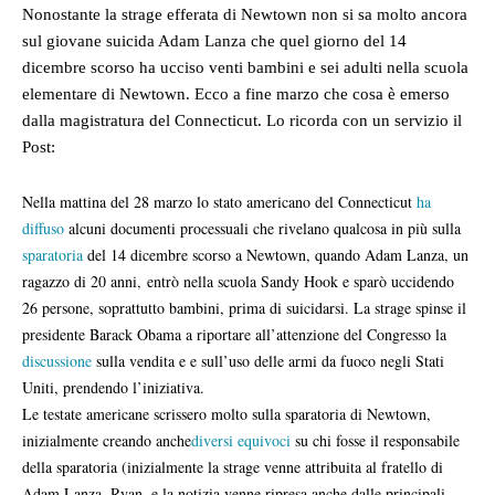
Nonostante la strage efferata di Newtown non si sa molto ancora
sul giovane suicida Adam Lanza che quel giorno del 14
dicembre scorso ha ucciso venti bambini e sei adulti nella scuola
elementare di Newtown. Ecco a fine marzo che cosa è emerso
dalla magistratura del Connecticut. Lo ricorda con un servizio il
Post:
Nella mattina del 28 marzo lo stato americano del Connecticut
ha
diffuso
alcuni documenti processuali che rivelano qualcosa in più sulla
sparatoria
del 14 dicembre scorso a Newtown, quando Adam Lanza, un
ragazzo di 20 anni, entrò nella scuola Sandy Hook e sparò uccidendo
26 persone, soprattutto bambini, prima di suicidarsi. La strage spinse il
presidente Barack Obama a riportare all’attenzione del Congresso la
discussione
sulla vendita e e sull’uso delle armi da fuoco negli Stati
Uniti, prendendo l’iniziativa.
Le testate americane scrissero molto sulla sparatoria di Newtown,
inizialmente creando anche
diversi equivoci
su chi fosse il responsabile
della sparatoria (inizialmente la strage venne attribuita al fratello di
Adam Lanza, Ryan, e la notizia venne ripresa anche dalle principali