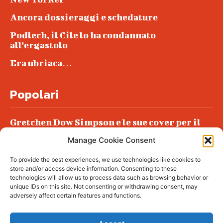
Ancora dossieraggi e schedature
Podlech, il Cile lo ha condannato
all’ergastolo
Era ubriaca…
Popolari
Gretchen Dow Simpson e le sue cover per il
New Yorker
Manage Cookie Consent
Ancora dossieraggi e schedature
To provide the best experiences, we use technologies like cookies to
Podlech, il Cile lo ha condannato
store and/or access device information. Consenting to these
all’ergastolo
technologies will allow us to process data such as browsing behavior or
unique IDs on this site. Not consenting or withdrawing consent, may
Era ubriaca…
adversely affect certain features and functions.