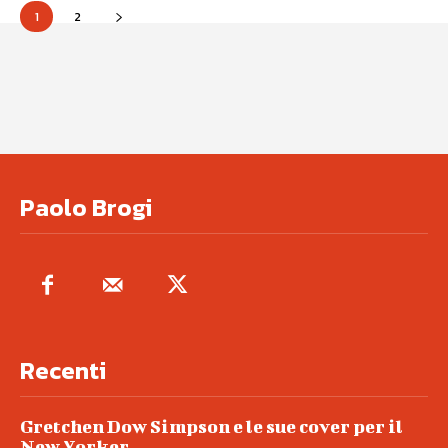
1
2
Paolo Brogi
Recenti
Gretchen Dow Simpson e le sue cover per il
New Yorker