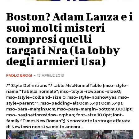
Boston? Adam Lanza e i
suoi molti misteri
compresi quelli
targati Nra (la lobby
degli armieri Usa)
PAOLO BROGI
-
15 APRILE 2013
/* Style Definitions */ table.MsoNormalTable {mso-style-
name:"Tabella normale"; mso-tstyle-rowband-size:0;
mso-tstyle-colband-size:0; mso-style-noshow:yes; mso-
style-parent:""; mso-padding-alt:0cm 5.4pt 0cm 5.4pt;
mso-para-margin:0cm; mso-para-margin-bottom:.0001pt;
mso-pagination:widow-orphan; font-size:10.0pt; font-
family:"Times New Roman";} Nonostante la strage efferata
di Newtown non si sa molto ancora...