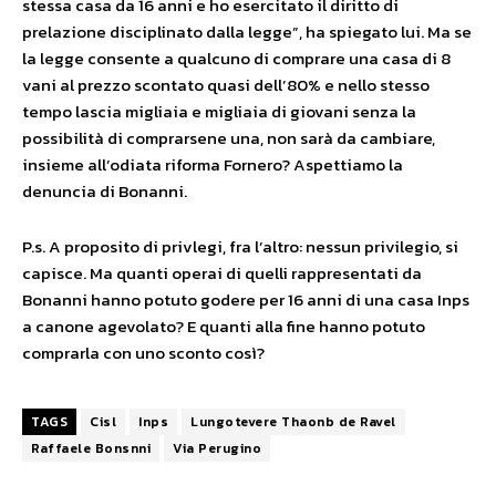
stessa casa da 16 anni e ho esercitato il diritto di
prelazione disciplinato dalla legge”, ha spiegato lui. Ma se
la legge consente a qualcuno di comprare una casa di 8
vani al prezzo scontato quasi dell’80% e nello stesso
tempo lascia migliaia e migliaia di giovani senza la
possibilità di comprarsene una, non sarà da cambiare,
insieme all’odiata riforma Fornero? Aspettiamo la
denuncia di Bonanni.
P.s. A proposito di privlegi, fra l’altro: nessun privilegio, si
capisce. Ma quanti operai di quelli rappresentati da
Bonanni hanno potuto godere per 16 anni di una casa Inps
a canone agevolato? E quanti alla fine hanno potuto
comprarla con uno sconto così?
TAGS
Cisl
Inps
Lungotevere Thaonb de Ravel
Raffaele Bonsnni
Via Perugino