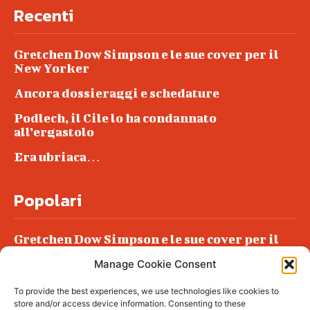
Recenti
Gretchen Dow Simpson e le sue cover per il
New Yorker
Ancora dossieraggi e schedature
Podlech, il Cile lo ha condannato
all’ergastolo
Era ubriaca…
Popolari
Gretchen Dow Simpson e le sue cover per il
New Yorker
Manage Cookie Consent
Ancora dossieraggi e schedature
To provide the best experiences, we use technologies like cookies to
Podlech, il Cile lo ha condannato
store and/or access device information. Consenting to these