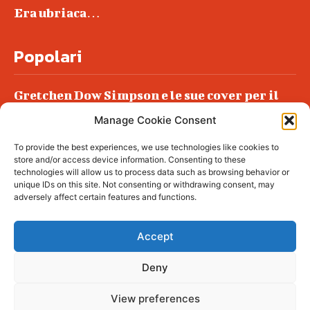
Era ubriaca…
Popolari
Gretchen Dow Simpson e le sue cover per il
New Yorker
Manage Cookie Consent
Ancora dossieraggi e schedature
To provide the best experiences, we use technologies like cookies to
Podlech, il Cile lo ha condannato
store and/or access device information. Consenting to these
all’ergastolo
technologies will allow us to process data such as browsing behavior or
unique IDs on this site. Not consenting or withdrawing consent, may
Era ubriaca…
adversely affect certain features and functions.
Accept
Deny
© tagDiv - All rights reserved. Made with
Newspaper Theme. Center Magazine is our
complete News Portal about living, lifestyle,
View preferences
fashion and wellness. Take your time and