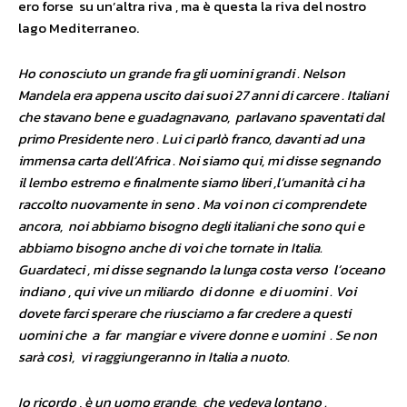
ero forse su un’altra riva , ma è questa la riva del nostro
lago Mediterraneo.
Ho conosciuto un grande fra gli uomini grandi . Nelson
Mandela era appena uscito dai suoi 27 anni di carcere . Italiani
che stavano bene e guadagnavano, parlavano spaventati dal
primo Presidente nero . Lui ci parlò franco, davanti ad una
immensa carta dell’Africa . Noi siamo qui, mi disse segnando
il lembo estremo e finalmente siamo liberi ,l’umanità ci ha
raccolto nuovamente in seno . Ma voi non ci comprendete
ancora, noi abbiamo bisogno degli italiani che sono qui e
abbiamo bisogno anche di voi che tornate in Italia.
Guardateci , mi disse segnando la lunga costa verso l’oceano
indiano , qui vive un miliardo di donne e di uomini . Voi
dovete farci sperare che riusciamo a far credere a questi
uomini che a far mangiar e vivere donne e uomini . Se non
sarà così, vi raggiungeranno in Italia a nuoto.
Io ricordo , è un uomo grande, che vedeva lontano .