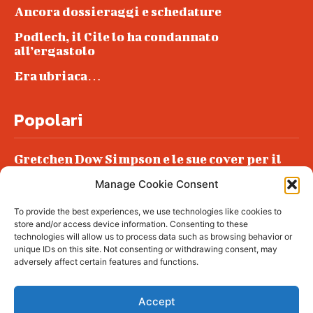
Ancora dossieraggi e schedature
Podlech, il Cile lo ha condannato
all’ergastolo
Era ubriaca…
Popolari
Gretchen Dow Simpson e le sue cover per il
New Yorker
Manage Cookie Consent
Ancora dossieraggi e schedature
To provide the best experiences, we use technologies like cookies to
Podlech, il Cile lo ha condannato
store and/or access device information. Consenting to these
all’ergastolo
technologies will allow us to process data such as browsing behavior or
unique IDs on this site. Not consenting or withdrawing consent, may
Era ubriaca…
adversely affect certain features and functions.
Accept