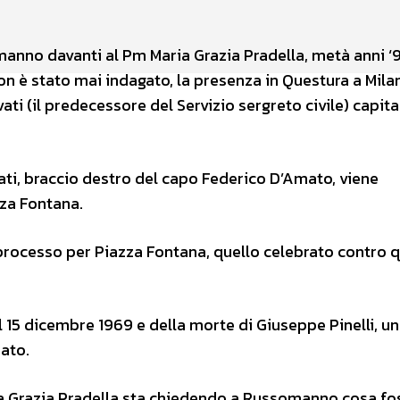
manno davanti al Pm Maria Grazia Pradella, metà anni ‘
n è stato mai indagato, la presenza in Questura a Mila
vati (il predecessore del Servizio sergreto civile) capit
ati, braccio destro del capo Federico D’Amato, viene
zza Fontana.
 processo per Piazza Fontana, quello celebrato contro 
l 15 dicembre 1969 e della morte di Giuseppe Pinelli, un
ato.
ia Grazia Pradella
sta chiedendo a Russomanno cosa fo