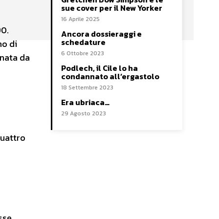
sue cover per il New Yorker
16 Aprile 2025
90.
Ancora dossieraggi e
schedature
no di
6 Ottobre 2023
anata da
Podlech, il Cile lo ha
condannato all’ergastolo
18 Settembre 2023
Era ubriaca…
29 Agosto 2023
quattro
sse