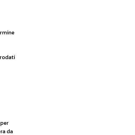
ermine
prodati
 per
era da