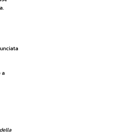
a.
nunciata
 a
della