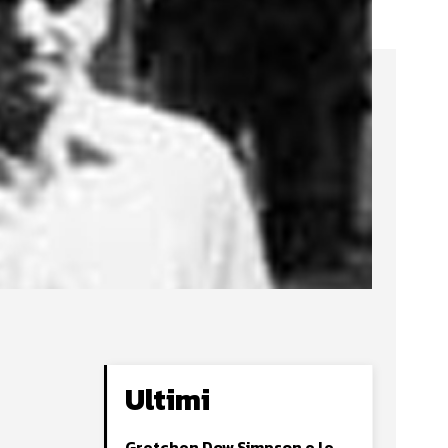
Ultimi
Gretchen Dow Simpson e le