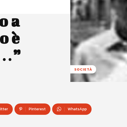
o a
o è
i…”
SOCIETÀ
itter
Pinterest
WhatsApp