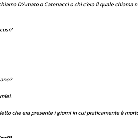
i chiama D’Amato o Catenacci o chi c’era il quale chiama 
scusi?
lano?
miei.
detto che era presente i giorni in cui praticamente è morto
nelli
.