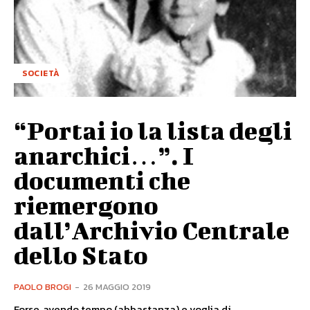
SOCIETÀ
“Portai io la lista degli
anarchici…”. I
documenti che
riemergono
dall’Archivio Centrale
dello Stato
PAOLO BROGI
-
26 MAGGIO 2019
Forse, avendo tempo (abbastanza) e voglia di