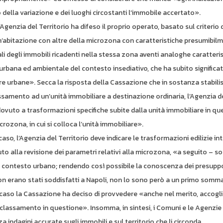
 della variazione e dei luoghi circostanti l’immobile accertato».
Agenzia del Territorio ha difeso il proprio operato, basato sul criterio d
abitazione con altre della microzona con caratteristiche presumibil
 degli immobili ricadenti nella stessa zona aventi analoghe caratteri
 urbana ed ambientale del contesto insediativo, che ha subito significat
re urbane». Secca la risposta della Cassazione che in sostanza stabili
ssamento ad un’unità immobiliare a destinazione ordinaria, l’Agenzia d
ovuto a trasformazioni specifiche subite dalla unità immobiliare in qu
rozona, in cui si colloca l’unità immobiliare».
so, l’Agenzia del Territorio deve indicare le trasformazioni edilizie in
uto alla revisione dei parametri relativi alla microzona, «a seguito – s
del contesto urbano; rendendo così possibile la conoscenza dei presuppo
on erano stati soddisfatti a Napoli, non lo sono però a un primo somm
 caso la Cassazione ha deciso di provvedere «anche nel merito, accogl
classamento in questione». Insomma, in sintesi, i Comuni e le Agenzie
 indagini accurate sugli immobili e sul territorio che li circonda.