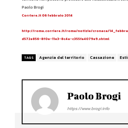
Paolo Brogi
Corriere.it 06 febbraio 2014
http://roma.corriere.it/roma/notizie/cronaca/14_febbr
d572e856-8f0e-11e3-8c4a-c355fa4079e9.shtml
Agenzia del territorio
Cassazione
Est
TAGS
Paolo Brogi
https://www.brogi.info