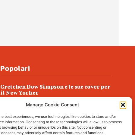
Popolari
Gretchen Dow Simpson e le sue cover per
il New Yorker
Ancora dossieraggi e schedature
Manage Cookie Consent
Podlech, il Cile lo ha condannato
he best experiences, we use technologies like cookies to store and/or
all’ergastolo
e information. Consenting to these technologies will allow us to process
 browsing behavior or unique IDs on this site. Not consenting or
Era ubriaca…
 consent, may adversely affect certain features and functions.