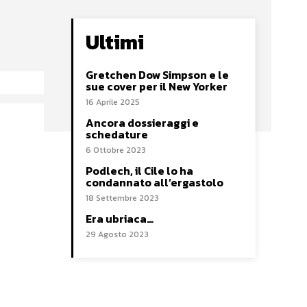
Ultimi
Gretchen Dow Simpson e le
sue cover per il New Yorker
16 Aprile 2025
Ancora dossieraggi e
schedature
6 Ottobre 2023
Podlech, il Cile lo ha
condannato all’ergastolo
18 Settembre 2023
Era ubriaca…
29 Agosto 2023