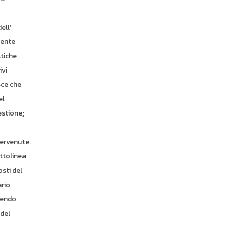
ell’
mente
stiche
ivi
sce che
el
estione;
tervenute.
ottolinea
sti del
ario
iendo
 del