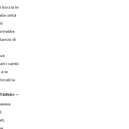
e boccia le
lle unità
ti
potrebbe
lancio di
sue
ati i cambi
 e le
locali (a
UTARIA» –
 aveva
l
ti,
ne