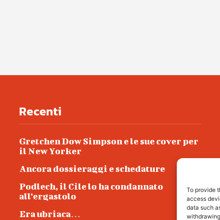
Recenti
Gretchen Dow Simpson e le sue cover per
il New Yorker
Ancora dossieraggi e schedature
Podlech, il Cile lo ha condannato
To provide t
all’ergastolo
access devic
data such as
Era ubriaca…
withdrawing