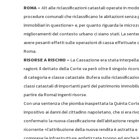
ROMA –
Alt alle riclassificazioni catastali operate in m
procedure comunali che riclassificano le abitazioni senza p
immobiliari in questione» e, per quanto riguarda le microzo
miglioramenti del contesto urbano ci siano stati. La sent
avere pesanti effetti sulle operazioni di cassa effettuate da
Roma.
RISORSE A RISCHIO –
La Cassazione era stata interpellat
ragioni. Il dettato della Corte va però oltre il singolo rico
di categoria e classe catastale. Bufera sulle riclassificazi
classi catastali di importanti parti del patrimonio immobil
partire da Roma) ingenti risorse.
Con una sentenza che piomba inaspettata la Quinta Corte
impositivo ai danni del cittadino napoletano, che si era r
confermato la nuova classificazione dell’abitazione resping
ricorrente «l’attribuzione della nuova rendita è astratta e 
comprese le infrastrutture, enfatizzate troppo ed anche