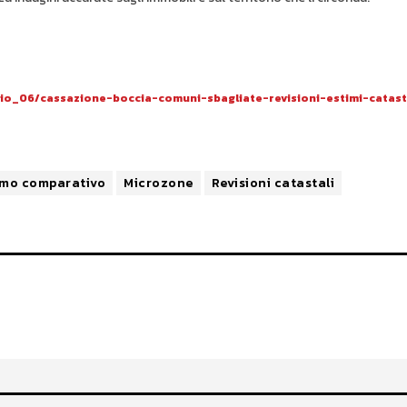
aio_06/cassazione-boccia-comuni-sbagliate-revisioni-estimi-catast
imo comparativo
Microzone
Revisioni catastali