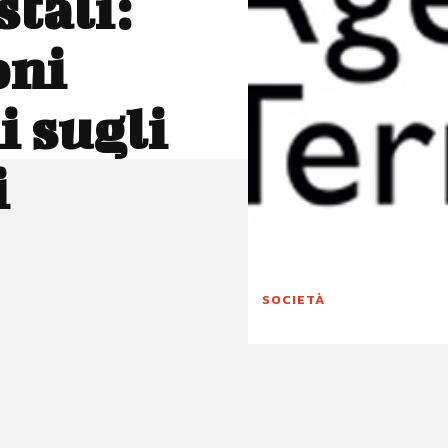
stali:
oni
i sugli
i
SOCIETÀ