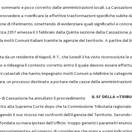
odo sommario e poco corretto dalle amministrazioni locali. La Cassazion
rovvedere a «verificare le effettive trasformazioni specifiche subite da
ne di riferimento, omettendo di evidenziare quali significativi e concre
enza 2357 emessa il 3 febbraio dalla Quinta sezione della Cassazione, 
 molti Comuni italiani tramite le agenzie del territorio. A partire dal bi
a da un residente di Napoli, R.T., che lunedì 3 ha visto riconosciute le 
rso e ridisegna il contesto corretto entro il quale devono essere effettu
oni catastali che hanno impegnato molti Comuni a ridefinire le categorie
iare, un processo destinato a portare nelle casse delle amministrazioni 
IL SI’ DELLA «TRIB
 di Cassazione ha annullato il provvedimento
ivolto alla Suprema Corte dopo che la Commissione Tributaria regionale
endo il suo ricorso nei confronti dell’Agenzia del Territorio. Secondo i
fondata su mera ipotesi dell’Ufficio: troppo generici i parametri enuncia
 impropriamente» ed omesso di considerare che manca «ogni indicazio