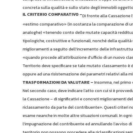
concreta sulla qualità e sullo stato degli immobili oggetto
IL CRITERIO COMPARATIVO –
Di fronte alla Cassazione l’
«estimo comparativo» (in sostanza la comparazione di un’
analoghe) «tenendo conto delle mutate capacità reddituali
tipologiche, costruttive e funzionali, nonché della qualità
miglioramenti a seguito dell’incremento delle infrastruttu
«quando procede all’attribuzione d’ufficio di un nuovo cla
Territorio deve specificare se tale mutato classamento è d
oppure ad una risistemazione dei parametri relativi alla mic
TRASFORMAZIONI DA VALUTARE –
Insomma, nel primo ca
Nel secondo caso, deve indicare l’atto con cui si è provved
la Cassazione – di significativi e concreti miglioramenti 
riclassamento da parte del contribuente». Questi criteri n
esame neanche in molte altre situazioni comunali. In ogni
l’impugnazione del contribuente ed annullando l’avviso di 
territorio non possono procedere alle riclassificazioni senza