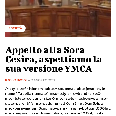
SOCIETÀ
Appello alla Sora
Cesira, aspettiamo la
sua versione YMCA
PAOLO BROGI
-
2 AGOSTO 2013
/* Style Definitions */ table.MsoNormalTable {mso-style-
name:"Tabella normale"; mso-tstyle-rowband-size:0;
mso-tstyle-colband-size:0; mso-style-noshow:yes; mso-
style-parent:""; mso-padding-alt:0cm 5.4pt 0cm 5.4pt;
mso-para-margin:0cm; mso-para-margin-bottom:.0001pt;
mso-pagination:widow-orphan; font-size:10.0pt; font-