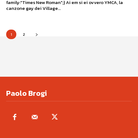
family:"Times New Roman";} Ai em si ei ovvero YMCA, la
canzone gay dei Village...
1
2
Paolo Brogi