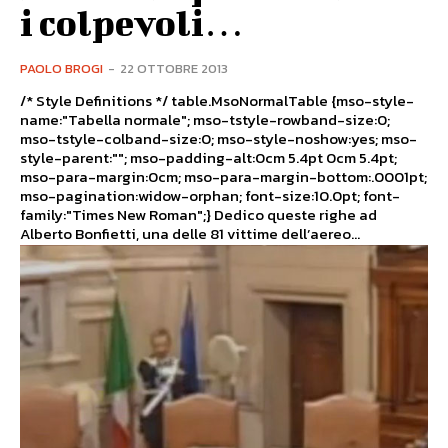
i colpevoli…
PAOLO BROGI
-
22 OTTOBRE 2013
/* Style Definitions */ table.MsoNormalTable {mso-style-
name:"Tabella normale"; mso-tstyle-rowband-size:0;
mso-tstyle-colband-size:0; mso-style-noshow:yes; mso-
style-parent:""; mso-padding-alt:0cm 5.4pt 0cm 5.4pt;
mso-para-margin:0cm; mso-para-margin-bottom:.0001pt;
mso-pagination:widow-orphan; font-size:10.0pt; font-
family:"Times New Roman";} Dedico queste righe ad
Alberto Bonfietti, una delle 81 vittime dell’aereo...