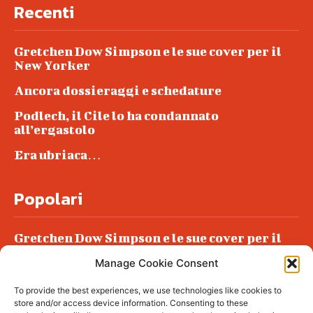
Recenti
Gretchen Dow Simpson e le sue cover per il
New Yorker
Ancora dossieraggi e schedature
Podlech, il Cile lo ha condannato
all’ergastolo
Era ubriaca…
Popolari
Gretchen Dow Simpson e le sue cover per il
New Yorker
Manage Cookie Consent
Ancora dossieraggi e schedature
To provide the best experiences, we use technologies like cookies to
Podlech, il Cile lo ha condannato
store and/or access device information. Consenting to these