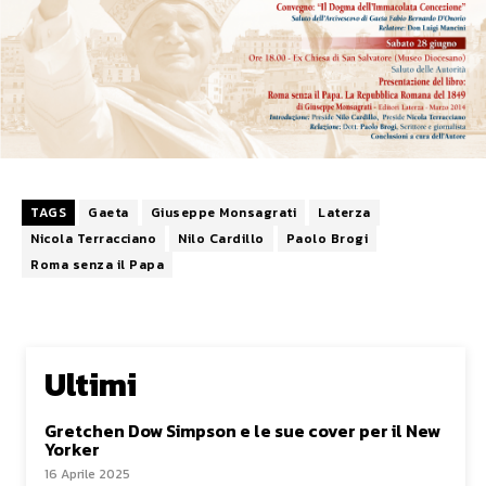
TAGS
Gaeta
Giuseppe Monsagrati
Laterza
Nicola Terracciano
Nilo Cardillo
Paolo Brogi
Roma senza il Papa
Ultimi
Gretchen Dow Simpson e le sue cover per il New
Yorker
16 Aprile 2025