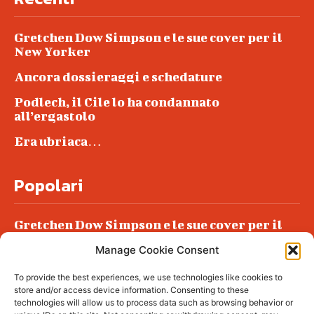
Gretchen Dow Simpson e le sue cover per il
New Yorker
Ancora dossieraggi e schedature
Podlech, il Cile lo ha condannato
all’ergastolo
Era ubriaca…
Popolari
Gretchen Dow Simpson e le sue cover per il
New Yorker
Manage Cookie Consent
Ancora dossieraggi e schedature
To provide the best experiences, we use technologies like cookies to
Podlech, il Cile lo ha condannato
store and/or access device information. Consenting to these
all’ergastolo
technologies will allow us to process data such as browsing behavior or