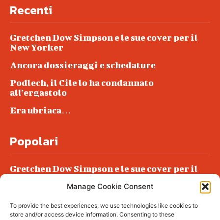
Recenti
Gretchen Dow Simpson e le sue cover per il
New Yorker
Ancora dossieraggi e schedature
Podlech, il Cile lo ha condannato
all’ergastolo
Era ubriaca…
Popolari
Gretchen Dow Simpson e le sue cover per il
New Yorker
Manage Cookie Consent
Ancora dossieraggi e schedature
To provide the best experiences, we use technologies like cookies to
Podlech, il Cile lo ha condannato
store and/or access device information. Consenting to these