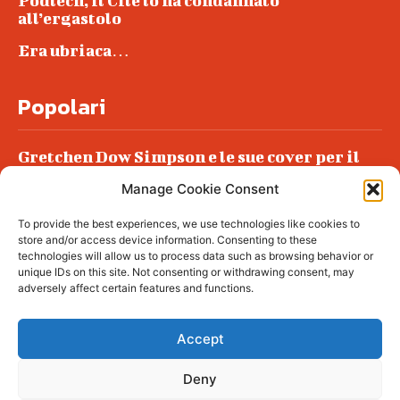
Podlech, il Cile lo ha condannato
all’ergastolo
Era ubriaca…
Popolari
Gretchen Dow Simpson e le sue cover per il
New Yorker
Manage Cookie Consent
Ancora dossieraggi e schedature
To provide the best experiences, we use technologies like cookies to
Podlech, il Cile lo ha condannato
store and/or access device information. Consenting to these
all’ergastolo
technologies will allow us to process data such as browsing behavior or
unique IDs on this site. Not consenting or withdrawing consent, may
Era ubriaca…
adversely affect certain features and functions.
Accept
Deny
© tagDiv - All rights reserved. Made with