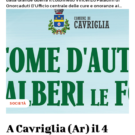
Onorcaduti (l’Ufficio centrale delle cure e onoranze ai...
SOCIETÀ
A Cavriglia (Ar) il 4