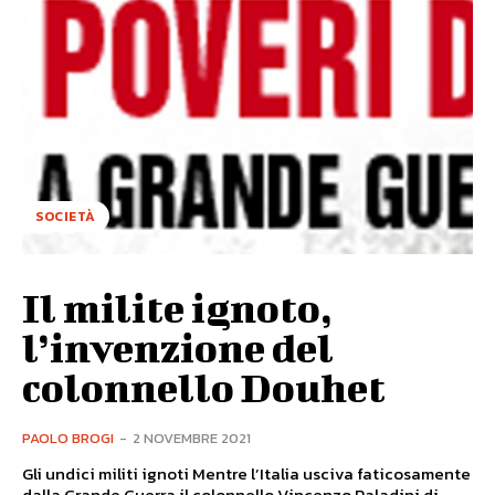
SOCIETÀ
Il milite ignoto,
l’invenzione del
colonnello Douhet
PAOLO BROGI
-
2 NOVEMBRE 2021
Gli undici militi ignoti Mentre l’Italia usciva faticosamente
dalla Grande Guerra il colonnello Vincenzo Paladini di