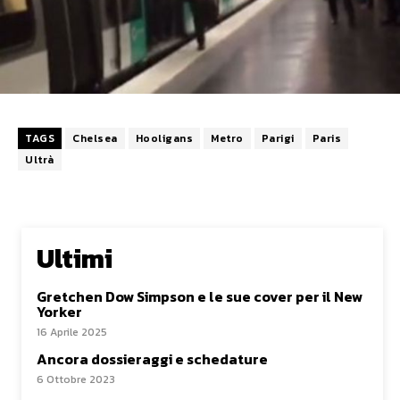
TAGS
Chelsea
Hooligans
Metro
Parigi
Paris
Ultrà
Ultimi
Gretchen Dow Simpson e le sue cover per il New
Yorker
16 Aprile 2025
Ancora dossieraggi e schedature
6 Ottobre 2023