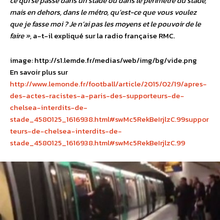
ce qui se passe dans un stade ou dans le périmètre du stade,
mais en dehors, dans le métro, qu’est-ce que vous voulez
que je fasse moi ? Je n’ai pas les moyens et le pouvoir de le
faire »
, a-t-il expliqué sur la radio française RMC.
image: http://s1.lemde.fr/medias/web/img/bg/vide.png
En savoir plus sur
http://www.lemonde.fr/football/article/2015/02/19/apres-
des-actes-racistes-a-paris-des-supporteurs-de-
chelsea-interdits-de-
stade_4580125_1616938.html#swMc5RekBeIrjlzC.99suppor
teurs-de-chelsea-interdits-de-
stade_4580125_1616938.html#swMc5RekBeIrjlzC.99