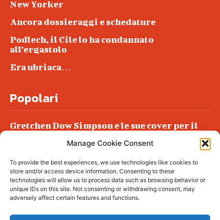
New Yorker
Ancora dossieraggi e schedature
Podlech, il Cile lo ha condannato
all’ergastolo
Era ubriaca…
Popolari
Gretchen Dow Simpson e le sue cover per il
New Yorker
Manage Cookie Consent
Ancora dossieraggi e schedature
To provide the best experiences, we use technologies like cookies to
Podlech, il Cile lo ha condannato
store and/or access device information. Consenting to these
all’ergastolo
technologies will allow us to process data such as browsing behavior or
unique IDs on this site. Not consenting or withdrawing consent, may
Era ubriaca…
adversely affect certain features and functions.