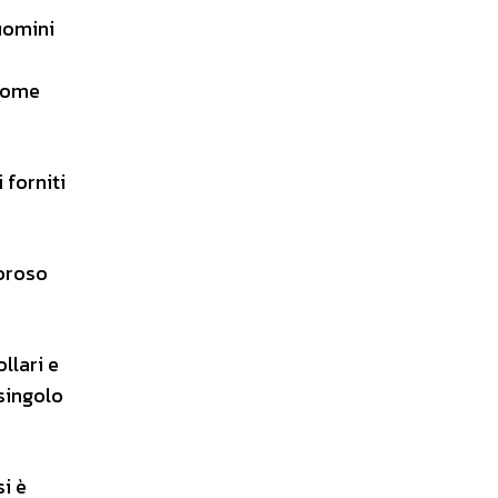
uomini
 come
 forniti
moroso
llari e
 singolo
si è