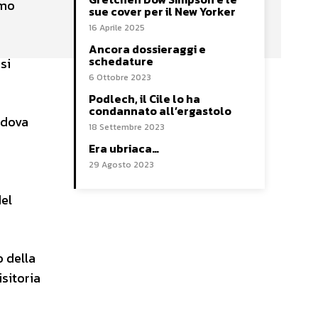
amo
sue cover per il New Yorker
16 Aprile 2025
Ancora dossieraggi e
schedature
si
6 Ottobre 2023
Podlech, il Cile lo ha
condannato all’ergastolo
edova
18 Settembre 2023
Era ubriaca…
29 Agosto 2023
del
o della
isitoria