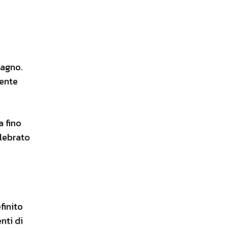
tagno.
mente
a fino
elebrato
finito
nti di