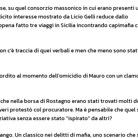
e, su quel consorzio massonico in cui erano presenti 
licito interesse mostrato da Licio Gelli reduce dallo
pena fatto tre viaggi in Sicilia incontrando capimafia
n c’è traccia di quei verbali e men che meno sono stati
esordito al momento dell’omicidio di Mauro con un cla
 che nella borsa di Rostagno erano stati trovati molti do
overi protestò col procuratore. Ma è pensabile che quel
iativa senza essere stato “ispirato” da altri?
ngo. Un classico nei delitti di mafia, uno scenario che 