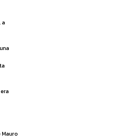
 a
cuna
ta
 era
he Mauro