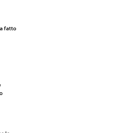
a fatto
è
so