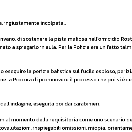
ia, ingiustamente incolpata…
, invano, di sostenere la pista mafiosa nell’omicidio Ros
ato a spiegarlo in aula. Per la Polizia era un fatto tal
 eseguire la perizia balistica sul fucile esploso, perizi
one la Procura di promuovere il processo che poi si è c
dall’indagine, eseguita poi dai carabinieri.
i Pm al momento della requisitoria come uno scenario de
tovalutazioni, inspiegabili omissioni, miopia, orientame