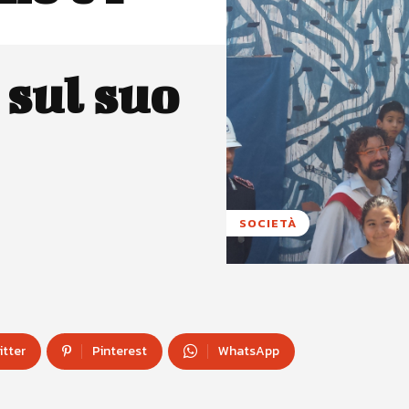
 sul suo
SOCIETÀ
itter
Pinterest
WhatsApp