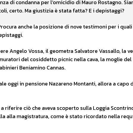
tenza di condanna per l’omicidio di Mauro Rostagno. Si
li, certo. Ma giustizia è stata fatta? E i depistaggi?
Procura anche la posizione di nove testimoni per i quali 
epistaggi.
iere Angelo Vossa, il geometra Salvatore Vassallo, la v
e muratori del cosiddetto picnic nella cava, la moglie del
arabinieri Beniamino Cannas.
erale oggi in pensione Nazareno Montanti, allora a capo 
 riferire ciò che aveva scoperto sulla Loggia Scontrin
lla alla magistratura, come è stato ricordato nella requ