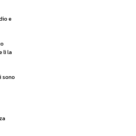
dio e
co
lì la
ci sono
nza