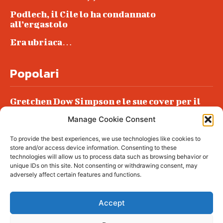
Podlech, il Cile lo ha condannato
all’ergastolo
Era ubriaca…
Popolari
Gretchen Dow Simpson e le sue cover per il
New Yorker
Manage Cookie Consent
Ancora dossieraggi e schedature
To provide the best experiences, we use technologies like cookies to
Podlech, il Cile lo ha condannato
store and/or access device information. Consenting to these
all’ergastolo
technologies will allow us to process data such as browsing behavior or
unique IDs on this site. Not consenting or withdrawing consent, may
Era ubriaca…
adversely affect certain features and functions.
Accept