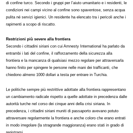
di confine turco. Secondo i gruppi per l’aiuto umanitario e i residenti, le
condizioni nei campi vicino al confine sono spaventose, senza acqua
pulita né servizi igienici. Un residente ha elencato tra i pericoli anche i
rapimenti a scopo di riscatto.
Restrizioni più severe alla frontiera
Secondo i cittadini siriani con cui Amnesty International ha parlato da
entrambi i lati del confine, il rafforzamento della sicurezza alla
frontiera e la mancanza di qualsiasi mezzo regolare per attraversarla
hanno finito per spingere le persone nelle mani dei trafficanti, che
chiedono almeno 1000 dollari a testa per entrare in Turchia.
Le politiche sempre più restrittive adottate alla frontiera rappresentano
un cambiamento radicale rispetto a quelle adottate in precedenza dalle
autorità turche nel corso dei cinque anni della crisi siriana. In
precedenza, i cittadini siriani muniti di passaporto avevano potuto
attraversare regolarmente la frontiera e anche coloro che erano entrati
in modo irregolare (la stragrande maggioranza) erano stati in grado di
registrarsi.