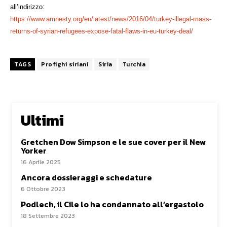
all’indirizzo:
https://www.amnesty.org/en/
latest/news/2016/04/turkey-
illegal-mass-
returns-of-
syrian-refugees-expose-fatal-
flaws-in-eu-turkey-deal/
TAGS
Profighi siriani
Siria
Turchia
Ultimi
Gretchen Dow Simpson e le sue cover per il New
Yorker
16 Aprile 2025
Ancora dossieraggi e schedature
6 Ottobre 2023
Podlech, il Cile lo ha condannato all’ergastolo
18 Settembre 2023