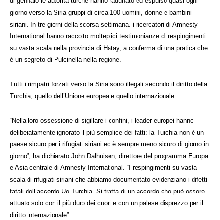
di gennaio le autorità turche hanno radunato ed espulso quasi ogni
giorno verso la Siria gruppi di circa 100 uomini, donne e bambini
siriani. In tre giorni della scorsa settimana, i ricercatori di Amnesty
International hanno raccolto molteplici testimonianze di respingimenti
su vasta scala nella provincia di Hatay, a conferma di una pratica che
è un segreto di Pulcinella nella regione.
Tutti i rimpatri forzati verso la Siria sono illegali secondo il diritto della
Turchia, quello dell’Unione europea e quello internazionale.
“Nella loro ossessione di sigillare i confini, i leader europei hanno
deliberatamente ignorato il più semplice dei fatti: la Turchia non è un
paese sicuro per i rifugiati siriani ed è sempre meno sicuro di giorno in
giorno”, ha dichiarato John Dalhuisen, direttore del programma Europa
e Asia centrale di Amnesty International. “I respingimenti su vasta
scala di rifugiati siriani che abbiamo documentato evidenziano i difetti
fatali dell’accordo Ue-Turchia. Si tratta di un accordo che può essere
attuato solo con il più duro dei cuori e con un palese disprezzo per il
diritto internazionale”.