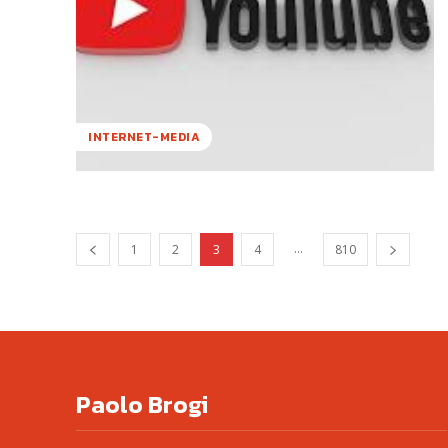
INTERNET-MEDIA
...
1
2
3
4
810
Paolo Brogi