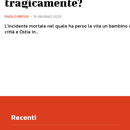
tragicamente?
PAOLO BROGI
-
15 GIUGNO 2023
L’incidente mortale nel quale ha perso la vita un bambino d
città e Ostia in...
Recenti