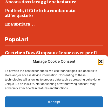
Ancora dossieraggi e schedature
Podlech, il Cile lo ha condannato
all’ergastolo
Era ubriaca…
Popolari
Gretchen Dow Simpson e le sue cover per il
New Yorker
Manage Cookie Consent
Ancora dossieraggi e schedature
To provide the best experiences, we use technologies like cookies to
Podlech, il Cile lo ha condannato
store and/or access device information. Consenting to these
all’ergastolo
technologies will allow us to process data such as browsing behavior or
unique IDs on this site. Not consenting or withdrawing consent, may
Era ubriaca…
adversely affect certain features and functions.
Accept