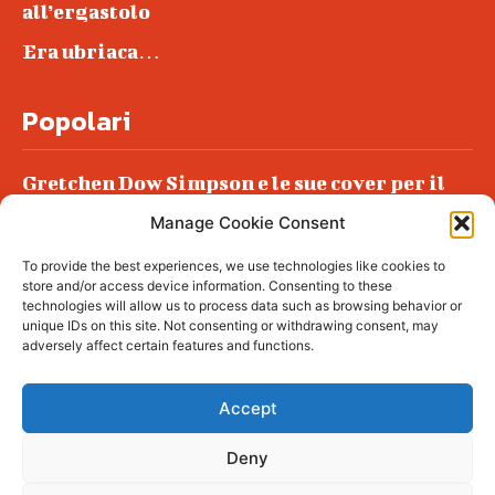
all’ergastolo
Era ubriaca…
Popolari
Gretchen Dow Simpson e le sue cover per il
New Yorker
Manage Cookie Consent
Ancora dossieraggi e schedature
To provide the best experiences, we use technologies like cookies to
Podlech, il Cile lo ha condannato
store and/or access device information. Consenting to these
all’ergastolo
technologies will allow us to process data such as browsing behavior or
unique IDs on this site. Not consenting or withdrawing consent, may
Era ubriaca…
adversely affect certain features and functions.
Accept
Deny
© tagDiv - All rights reserved. Made with
Newspaper Theme. Center Magazine is our