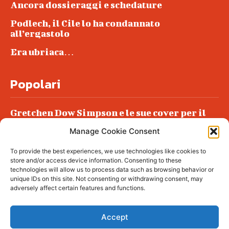
Ancora dossieraggi e schedature
Podlech, il Cile lo ha condannato
all’ergastolo
Era ubriaca…
Popolari
Gretchen Dow Simpson e le sue cover per il
New Yorker
Manage Cookie Consent
Ancora dossieraggi e schedature
To provide the best experiences, we use technologies like cookies to
Podlech, il Cile lo ha condannato
store and/or access device information. Consenting to these
all’ergastolo
technologies will allow us to process data such as browsing behavior or
unique IDs on this site. Not consenting or withdrawing consent, may
Era ubriaca…
adversely affect certain features and functions.
Accept