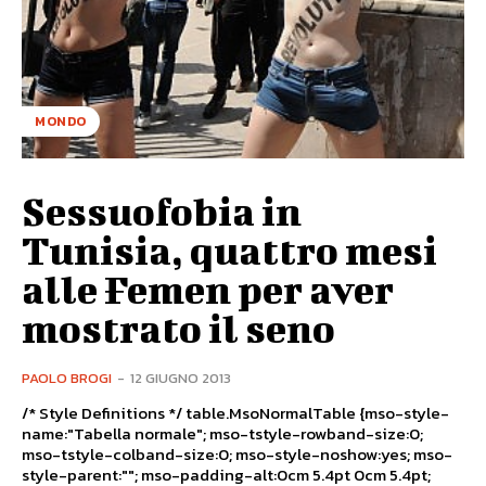
MONDO
Sessuofobia in
Tunisia, quattro mesi
alle Femen per aver
mostrato il seno
PAOLO BROGI
-
12 GIUGNO 2013
/* Style Definitions */ table.MsoNormalTable {mso-style-
name:"Tabella normale"; mso-tstyle-rowband-size:0;
mso-tstyle-colband-size:0; mso-style-noshow:yes; mso-
style-parent:""; mso-padding-alt:0cm 5.4pt 0cm 5.4pt;