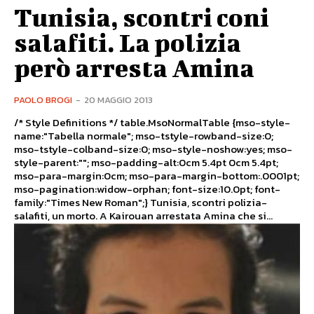
Tunisia, scontri coni
salafiti. La polizia
però arresta Amina
PAOLO BROGI
-
20 MAGGIO 2013
/* Style Definitions */ table.MsoNormalTable {mso-style-
name:"Tabella normale"; mso-tstyle-rowband-size:0;
mso-tstyle-colband-size:0; mso-style-noshow:yes; mso-
style-parent:""; mso-padding-alt:0cm 5.4pt 0cm 5.4pt;
mso-para-margin:0cm; mso-para-margin-bottom:.0001pt;
mso-pagination:widow-orphan; font-size:10.0pt; font-
family:"Times New Roman";} Tunisia, scontri polizia-
salafiti, un morto. A Kairouan arrestata Amina che si...